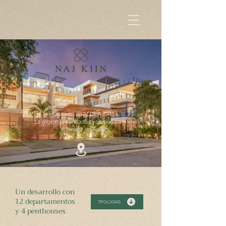
Ubicado en ALDEA ZAMA.
La región urbanizada exclusiva para vivir
e invertir en Tulum.
Un desarrollo con
12
departamentos
TIPOLOGÍAS
y 4 penthouses